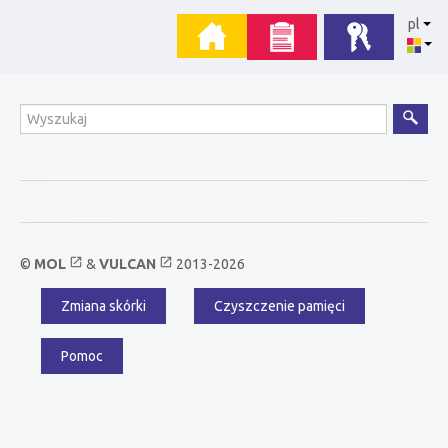
Przejdź
Menu
pl
do
zawartości
główne
Wyszukiwanie
open_in_new
open_in_new
©
MOL
&
VULCAN
2013-2026
Zmiana skórki
Czyszczenie pamięci
Menu
dodatkowe
Pomoc